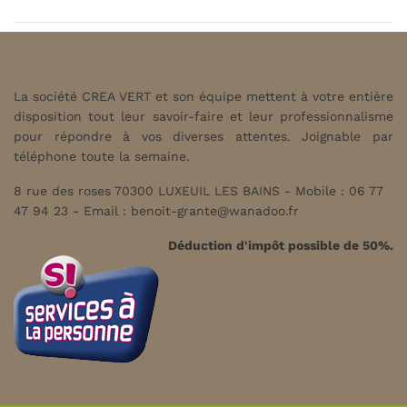
La société CREA VERT et son équipe mettent à votre entière
disposition tout leur savoir-faire et leur professionnalisme
pour répondre à vos diverses attentes. Joignable par
téléphone toute la semaine.
8 rue des roses 70300 LUXEUIL LES BAINS - Mobile : 06 77
47 94 23 - Email :
benoit-grante@wanadoo.fr
Déduction d'impôt possible de 50%.