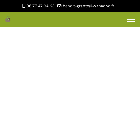
06 77 47 94 23
benoit-grante@wanadoo.fr
CRÉAVERT PAYSAGISTE LUXEUIL
TERRASSE
PLUS DE PHOTOS
CRÉAVERT PAYSAGISTE LUXEUIL
COURS &
ALLÉES
PLUS DE PHOTOS
CRÉAVERT PAYSAGISTE LUXEUIL
ENTOURAGE &