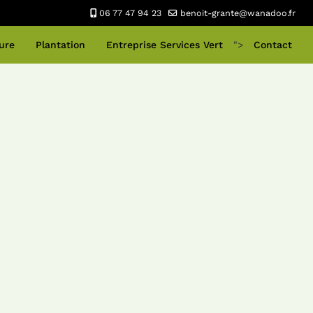
06 77 47 94 23
benoit-grante@wanadoo.fr
ure
Plantation
Entreprise Services Vert
">
Contact