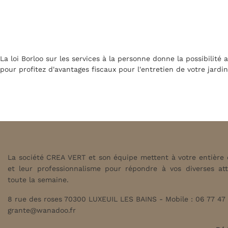
La loi Borloo sur les services à la personne donne la possibilité
pour profitez d'avantages fiscaux pour l'entretien de votre jardin
La société CREA VERT et son équipe mettent à votre entière di
et leur professionnalisme pour répondre à vos diverses at
toute la semaine.
8 rue des roses 70300 LUXEUIL LES BAINS - Mobile : 06 77 47 
grante@wanadoo.fr