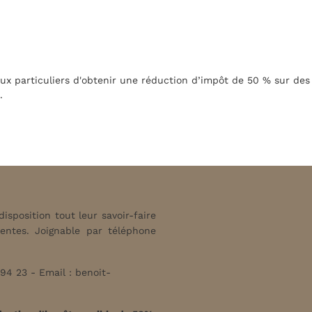
 aux particuliers d'obtenir une réduction d’impôt de 50 % sur des
.
sposition tout leur savoir-faire
tentes. Joignable par téléphone
94 23 - Email :
benoit-