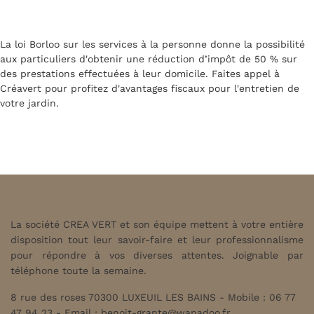
La loi Borloo sur les services à la personne donne la possibilité
aux particuliers d'obtenir une réduction d’impôt de 50 % sur
des prestations effectuées à leur domicile. Faites appel à
Créavert pour profitez d'avantages fiscaux pour l'entretien de
votre jardin.
La société CREA VERT et son équipe mettent à votre entière
disposition tout leur savoir-faire et leur professionnalisme
pour répondre à vos diverses attentes. Joignable par
téléphone toute la semaine.
8 rue des roses 70300 LUXEUIL LES BAINS - Mobile : 06 77
47 94 23 - Email :
benoit-grante@wanadoo.fr