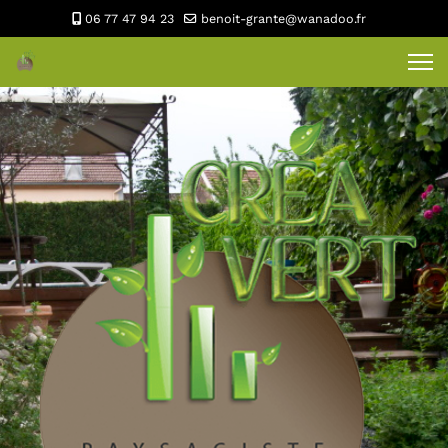
06 77 47 94 23
benoit-grante@wanadoo.fr