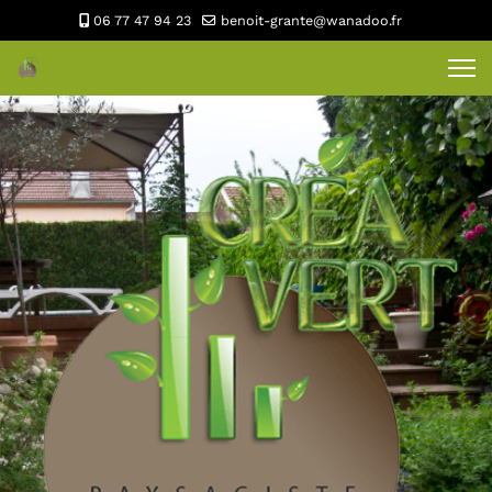
06 77 47 94 23
benoit-grante@wanadoo.fr