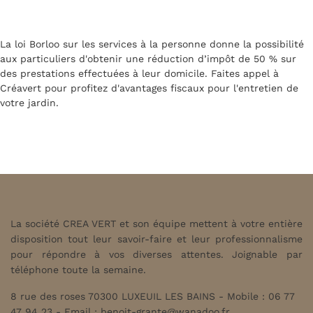
La loi Borloo sur les services à la personne donne la possibilité
aux particuliers d'obtenir une réduction d’impôt de 50 % sur
des prestations effectuées à leur domicile. Faites appel à
Créavert pour profitez d'avantages fiscaux pour l'entretien de
votre jardin.
La société CREA VERT et son équipe mettent à votre entière
disposition tout leur savoir-faire et leur professionnalisme
pour répondre à vos diverses attentes. Joignable par
téléphone toute la semaine.
8 rue des roses 70300 LUXEUIL LES BAINS - Mobile : 06 77
47 94 23 - Email :
benoit-grante@wanadoo.fr