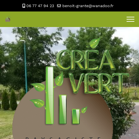
06 77 47 94 23
benoit-grante@wanadoo.fr