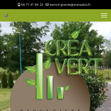
06 77 47 94 23
benoit-grante@wanadoo.fr